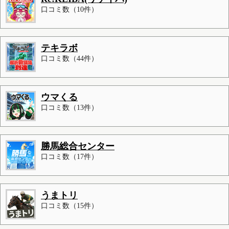
口コミ数（10件）
テキラボ
口コミ数（44件）
ウマくる
口コミ数（13件）
勝馬総合センター
口コミ数（17件）
うまトリ
口コミ数（15件）