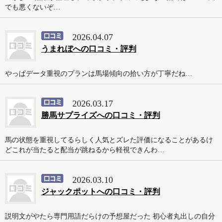
でも悪くないぞ…
2026.04.07
うまれぼへの口コミ・評判
やっぱデータ重視のプランは馬場傾向の拾い方が丁寧だね…
2026.03.17
勝馬サプライズへの口コミ・評判
馬の状態を重視してるらしく人気とズレた評価になることがあるけ
どこれが当たると配当が跳ねるから軽視できんわ…
2026.03.10
ジャックポットへの口コミ・評判
説明文がやたら専門用語だらけの予想屋だった 初心者丸出しの自分