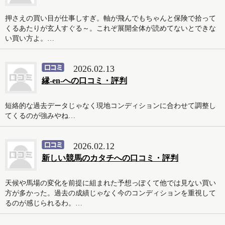
押さえの買い目が仕事しすぎ。軸が飛んでもちゃんと保険で拾って
くるあたりが玄人すぐる～。これぞ展開全体が読めてないとできな
い買い方よ。…
2026.02.13
縁-en-への口コミ・評判
短絡的な過去データじゃなく現地コンディションに合わせて調整し
てくるのが強みやね…
2026.02.12
新しい競馬のカタチへの口コミ・評判
天候や馬場の変化を前提に組まれた予想っぽくて他では見ない買い
方が多かった。過去の成績じゃなく今のコンディションを重視して
るのが感じられるわ。…