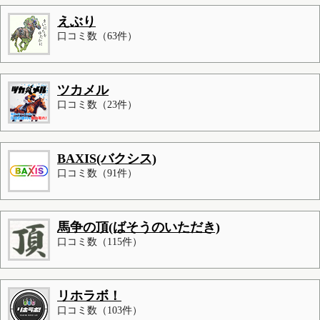
えぶり
口コミ数（63件）
ツカメル
口コミ数（23件）
BAXIS(バクシス)
口コミ数（91件）
馬争の頂(ばそうのいただき)
口コミ数（115件）
リホラボ！
口コミ数（103件）