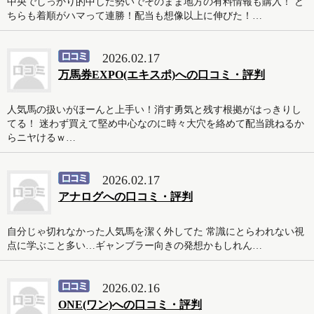
中央でしっかり的中した勢いでそのまま地方の有料情報も購入！ ど
ちらも着順がハマって連勝！配当も想像以上に伸びた！…
2026.02.17
万馬券EXPO(エキスポ)への口コミ・評判
人気馬の扱いがほーんと上手い！消す勇気と残す根拠がはっきりし
てる！ 迷わず買えて堅め中心なのに時々大穴を絡めて配当跳ねるか
らニヤけるｗ…
2026.02.17
アナログへの口コミ・評判
自分じゃ切れなかった人気馬を潔く外してた 常識にとらわれない視
点に学ぶこと多い…ギャンブラー向きの発想かもしれん…
2026.02.16
ONE(ワン)への口コミ・評判