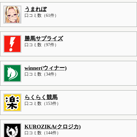
うまれぼ
口コミ数（61件）
勝馬サプライズ
口コミ数（97件）
winner(ウィナー)
口コミ数（34件）
らくらく競馬
口コミ数（153件）
KUROZIKA(クロジカ)
口コミ数（144件）