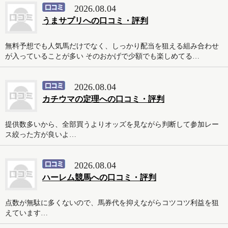
2026.08.04
うまサプリへの口コミ・評判
無料予想でも人気馬だけでなく、しっかり配当を狙える組み合わせ
が入っていることが多い そのおかげで少額でも楽しめてる…
2026.08.04
カチウマの定理への口コミ・評判
提供数多いから、全部買うよりオッズを見ながら判断して参加レー
ス絞った方が良いよ…
2026.08.04
ハーレム競馬への口コミ・評判
点数が無駄に多くないので、馬券代を抑えながらコツコツ利益を狙
えています…