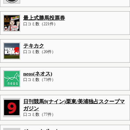
最上式勝馬投票券
口コミ数（221件）
テキカク
口コミ数（20件）
neos(ネオス)
口コミ数（73件）
日刊競馬9(ナイン)栗東/美浦独占スクープマ
ガジン
口コミ数（77件）