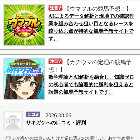
【ウマフルの競馬予想！】
AIによるデータ解析と現地での確認作
業を組み合わせ狙い目となるレースを
絞り込む点が特的な競馬予想サイトで
す。
【カチウマの定理の競馬予
想！】
数学理論とAI解析を融合し、知識ゼロ
の初心者でも論理的に勝利を狙えると
話題の競馬予想サイトです。
2026.08.06
サキガケへの口コミ・評判
プランが多いのは良いんだけど逆に選ぶのが難しい。おすすめ順と