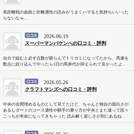
長距離戦の血統と距離適性の読みがうまくハマると気持ちいいった
らないなｗ…
2026.06.19
スーパーマンバケンへの口コミ・評判
自分で組むと必ず点数が膨らんでトリガミになってたから、馬連を
数点に絞り込んでやったら1日の馬券代が抑えられて良かったよ…
2026.05.26
クラフトマンズへの口コミ・評判
中央の合間埋めるものとして見てたけど、ちゃんと独自の面白さが
あるしダートのコース適性や騎手の乗り方が中央とまた違って段々
こっちが本命になってきちゃった 読み解く楽しさが別にあるね…