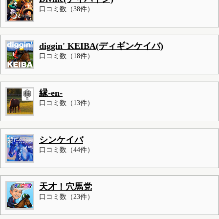
口コミ数（38件）
diggin' KEIBA(ディギンケイバ)
口コミ数（18件）
縁-en-
口コミ数（13件）
シンケイバ
口コミ数（44件）
天才！穴馬党
口コミ数（23件）