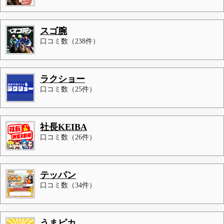
スゴ腕
口コミ数（238件）
ラクショー
口コミ数（25件）
社長KEIBA
口コミ数（26件）
テッパン
口コミ数（34件）
うまピカ