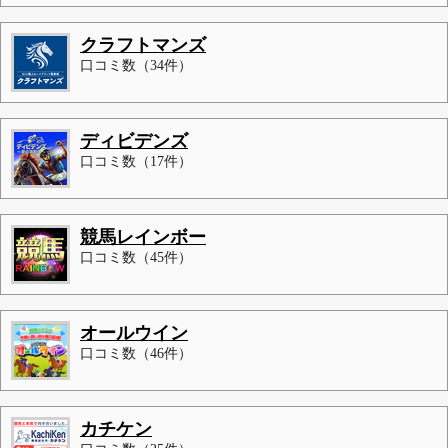
クラフトマンズ
口コミ数（34件）
ディビデンズ
口コミ数（17件）
競馬レインボー
口コミ数（45件）
オールウイン
口コミ数（46件）
カチケン