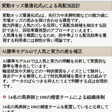
変動オッズ最適化式γによる高配当設計
変動オッズ最適化式γは、先行力や末脚性能などの能力値に
市場オッズの歪みを掛け合わせる構造です。
能力評価と人気のズレを活用して高配当候補を抽出する設
計であり、回収率重視型のアプローチといえます。
人気薄を狙う構図になるため、的中率よりも配当効率を重
視する利用者には相性が良い理論です。
AI勝率モデルΩで人気と実力の差を補正
AI勝率モデルΩでは人気と実力の乖離を分析して実質的な
勝率を導き出しています。
輸送状況や天候などの一時的要因をノイズとして除外し、
過去データを整理した上で対抗馬候補を選出する仕組みで
す。 データのばらつきを抑えたうえで判断する点は合理的
です。
54名の馬券師と108の精査チームによる組織体制
54名の馬券師と108の精査チームを配置していると公表して
います。