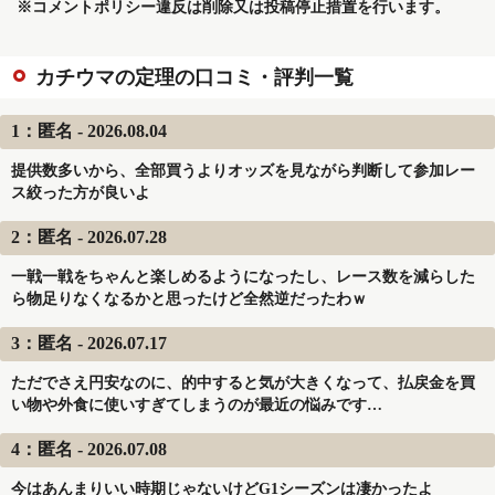
※コメントポリシー違反は削除又は投稿停止措置を行います。
カチウマの定理の口コミ・評判一覧
1：匿名 - 2026.08.04
提供数多いから、全部買うよりオッズを見ながら判断して参加レー
ス絞った方が良いよ
2：匿名 - 2026.07.28
一戦一戦をちゃんと楽しめるようになったし、レース数を減らした
ら物足りなくなるかと思ったけど全然逆だったわｗ
3：匿名 - 2026.07.17
ただでさえ円安なのに、的中すると気が大きくなって、払戻金を買
い物や外食に使いすぎてしまうのが最近の悩みです…
4：匿名 - 2026.07.08
今はあんまりいい時期じゃないけどG1シーズンは凄かったよ