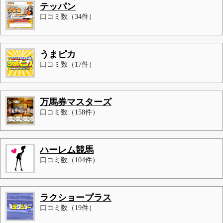
テッパン
口コミ数（34件）
うまピカ
口コミ数（17件）
万馬券マスターズ
口コミ数（158件）
ハーレム競馬
口コミ数（104件）
ラクショープラス
口コミ数（19件）