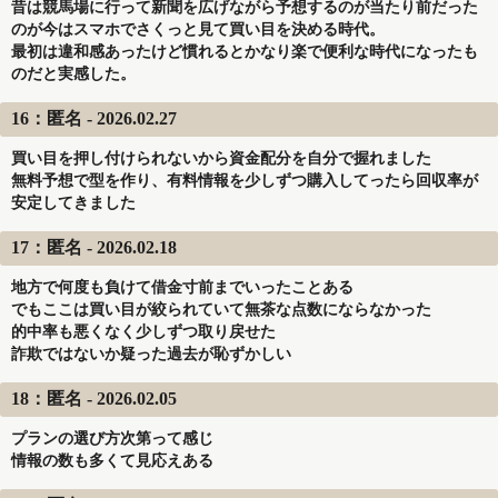
昔は競馬場に行って新聞を広げながら予想するのが当たり前だった
のが今はスマホでさくっと見て買い目を決める時代。
最初は違和感あったけど慣れるとかなり楽で便利な時代になったも
のだと実感した。
16：匿名 - 2026.02.27
買い目を押し付けられないから資金配分を自分で握れました
無料予想で型を作り、有料情報を少しずつ購入してったら回収率が
安定してきました
17：匿名 - 2026.02.18
地方で何度も負けて借金寸前までいったことある
でもここは買い目が絞られていて無茶な点数にならなかった
的中率も悪くなく少しずつ取り戻せた
詐欺ではないか疑った過去が恥ずかしい
18：匿名 - 2026.02.05
プランの選び方次第って感じ
情報の数も多くて見応えある