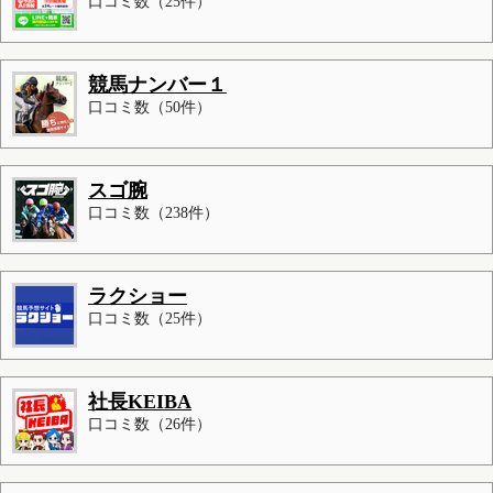
口コミ数（25件）
競馬ナンバー１
口コミ数（50件）
スゴ腕
口コミ数（238件）
ラクショー
口コミ数（25件）
社長KEIBA
口コミ数（26件）