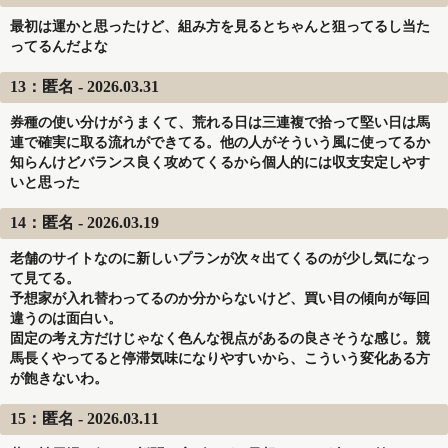
最初は運かと思ったけど、組み方を見るとちゃんと狙ってるし当た
ってるんだよな
13：匿名 - 2026.03.31
券種の使い分けがうまくて、荒れる日は三連複で拾って堅い日は馬
連で確実に取る流れができてる。他の人がそういう風に使ってるか
知らんけどバランス良く攻めてくるから個人的には収支安定しやす
いと思った
14：匿名 - 2026.03.19
老舗のサイトなのに新しいプランが次々出てくるのが少し気になっ
て見てる。
予想家が入れ替わってるのか分からないけど、買い目の傾向が毎回
違うのは面白い。
固定の考え方だけじゃなく色んな視点があるの良さそうな感じ。競
馬長くやってると停滞気味になりやすいから、こういう変化ある方
が飽きないわ。
15：匿名 - 2026.03.11