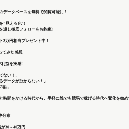
のデータベースを無料で閲覧可能に！
"見える化"!
を通し徹底フォローをお約束!
ト2万円相当プレゼント中！
使ってみた感想
が利益を実感!
てない！」
るデータが分からない！」
の話。
と時間をかける時代から、手軽に誰でも競馬で稼げる時代へ変化を始め
中分布
が30～40万円