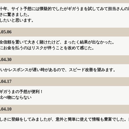
十年、サイト予想には懐疑的でしたがギガうまを試してみて担当さんの
さに驚きました。
したいと思います。
05.06
全信頼を置いて大きく賭けたけど、まったく結果が出なかった。
にお金を払うのはリスクが伴うことを改めて感じた。
04.30
せいかレスポンスが遅い時があるので、スピード改善を望みます。
04.17
ギガうまの予想が便利！
比べ物にならない
04.10
しさに登録をしてみましたが、意外と簡単に使えて情報も豊富でした。