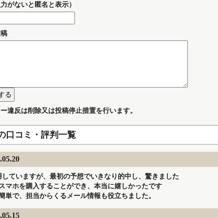
入力がないと匿名と表示）
投稿
シー違反は削除又は投稿停止措置を行います。
の口コミ・評判一覧
05.20
用していますが、最初の予想でいきなり的中し、驚きました
スマホを購入することができ、本当に嬉しかったです
簡単で、担当からくるメール情報も役立ちました。
05.15