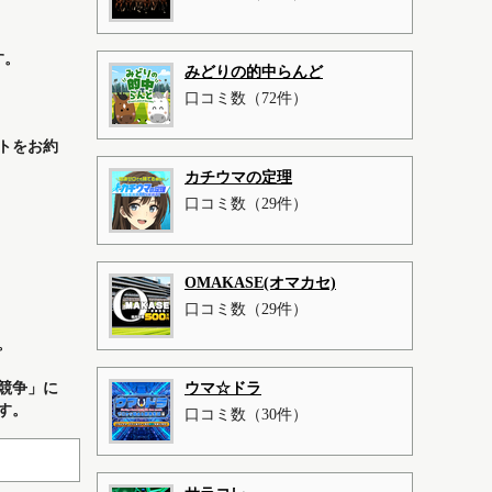
す。
みどりの的中らんど
口コミ数（72件）
トをお約
カチウマの定理
口コミ数（29件）
OMAKASE(オマカセ)
口コミ数（29件）
。
競争」に
ウマ☆ドラ
す。
口コミ数（30件）