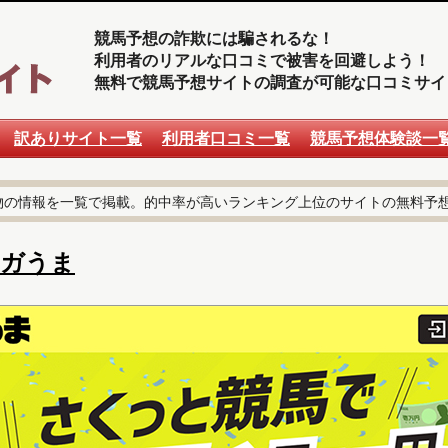
ギガうま：競馬予想の悪質詐欺の被害口コミサイト
競馬予想の詐欺には騙されるな！
利用者のリアルな口コミで被害を回避しよう！
無料で競馬予想サイトの調査が可能な口コミサイ
訳ありサイト一覧
利用者口コミ一覧
競馬予想体験談一
物の情報を一覧で掲載。的中率が高いランキング上位のサイトの無料予
ガうま