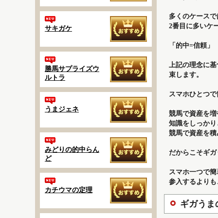
多くのケースで
2番目に多いケ
サキガケ
「的中=信頼」
上記の理念に基
勝馬サプライズウ
束します。
ルトラ
スマホひとつで
うまジェネ
競馬で資産を増
知識をしっかり
競馬で資産を積
みどりの的中らん
だからこそギガ
ど
スマホ一つで簡
参入するよりも
カチウマの定理
ギガうま