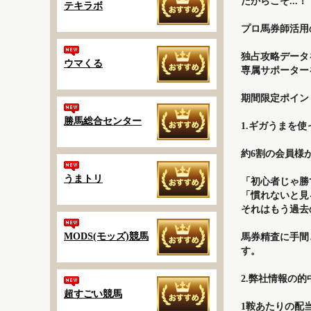
だからこそ...！
テキラボ
プロ馬券師活用
独占攻略データを
ウマくる
専属サポーター
期間限定ポイン
勝馬総合センター
1.ギガうまを
約6割の会員様
うまトリ
「初心者じゃ勝
「慣れないと見
それはもう過去
MODS(モッズ)競馬
馬券精査に手間
す。
2.弊社情報の的
超すごい競馬
1鞍あたりの配当