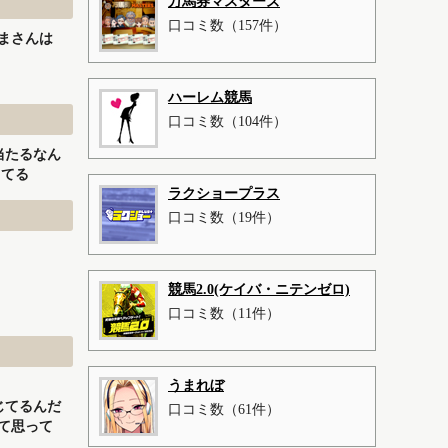
万馬券マスターズ
口コミ数（157件）
まさんは
ハーレム競馬
口コミ数（104件）
当たるなん
してる
ラクショープラス
口コミ数（19件）
競馬2.0(ケイバ・ニテンゼロ)
口コミ数（11件）
うまれぼ
じてるんだ
口コミ数（61件）
て思って