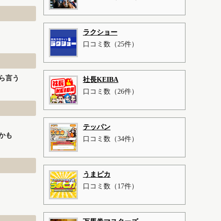
ラクショー
口コミ数（25件）
ら言う
社長KEIBA
口コミ数（26件）
テッパン
かも
口コミ数（34件）
うまピカ
口コミ数（17件）