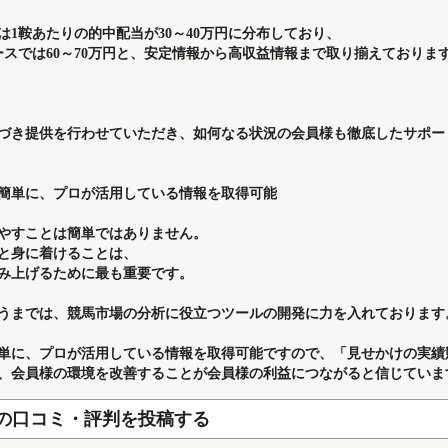
は1鞍あたりの的中配当が30～40万円に分布しており、
ースでは60～70万円と、安定情報から高収益情報まで取り揃えておりま
づき提供を行わせていただき、如何なる状況の会員様も徹底したサポー
簡単に、プロが活用している情報を取得可能
やすことは簡単ではありません。
と身に着けることは、
み上げるために最も重要です。
うまでは、競馬市場の分析に役立つツールの開発に力を入れております
単に、プロが活用している情報を取得可能ですので、「見せかけの実績
、会員様の環境を改善することが会員様の利益につながると信じていま
の口コミ・評判を投稿する