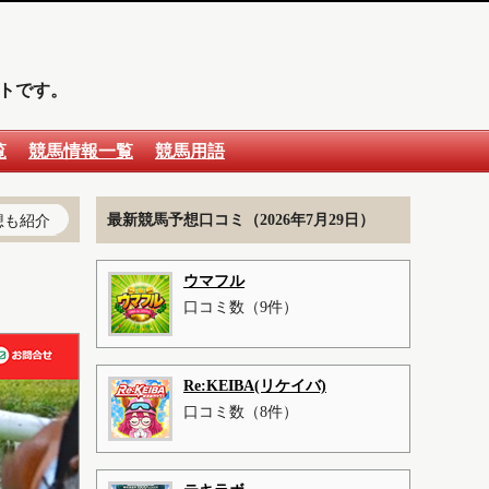
トです。
覧
競馬情報一覧
競馬用語
最新競馬予想口コミ（2026年7月29日）
想も紹介
ウマフル
口コミ数（9件）
Re:KEIBA(リケイバ)
口コミ数（8件）