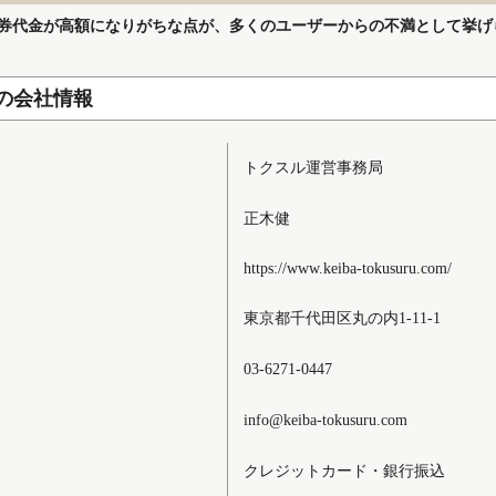
券代金が高額になりがちな点が、多くのユーザーからの不満として挙げ
の会社情報
トクスル運営事務局
正木健
https://www.keiba-tokusuru.com/
東京都千代田区丸の内1-11-1
03-6271-0447
ス
info@keiba-tokusuru.com
クレジットカード・銀行振込