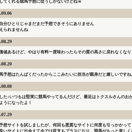
してくれる競馬予想に従うしかないけどねｗ
09.06
自分ひとりじゃまだまだ予想できそうにありません
えられませんね
08.29
価値あるけど、やはり有料一度味わったらその質の高さに戻れなくなり
08.20
馬予想はたんぱくだったからここみたいに担当が親身だと嬉しいですね
08.08
した♪いつもは堅実に競馬やってるんだけど、最近はトクスルさんのお
ようになったよ！
07.29
予想サイトを試しましたが、何回も悪質なサイトに何度も引っかかって
良いサイトに出会えて今では収支もプラスになり、競馬がもっと楽しく