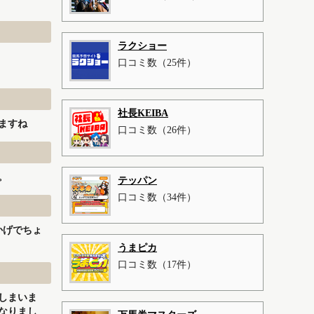
ラクショー
口コミ数（25件）
社長KEIBA
ますね
口コミ数（26件）
。
テッパン
口コミ数（34件）
かげでちょ
うまピカ
口コミ数（17件）
しまいま
なりまし