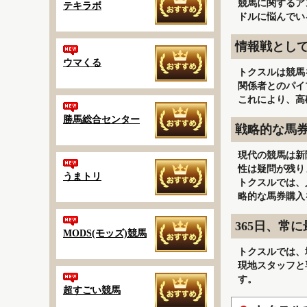
競馬に関するア
テキラボ
ドルに悩んでい
情報戦とし
ウマくる
トクスルは競馬
関係者とのパイ
これにより、高
勝馬総合センター
戦略的な馬
現代の競馬は新
性は疑問が残り
うまトリ
トクスルでは、
略的な馬券購入
365日、常
MODS(モッズ)競馬
トクスルでは、
現地スタッフと
す。
超すごい競馬