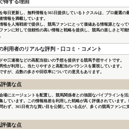
で得する理由
を毎日更新し、無料情報を365日提供しているトクスルは、プロ厳選の
者情報を満載しています。
情報を人海戦術で提供し、競馬ファンにとって価値ある情報源となって
ファンに対して信頼性の高い情報と戦略を提供し、競馬の楽しさと可能
。
の利用者のリアルな評判・口コミ・コメント
ドや三連複などの高配当狙いの予想を提供する競馬予想サイトです。
代の男性が利用し、当たりやすさと高配当のバランスを重視しています。
ですが、点数の多さや回収率についての意見もあります。
高評価な点
会場にエージェントを配置し、競馬関係者との強固なパイプラインを活
集しています。この情報格差を利用した戦略が高く評価されています。
問わず、365日有力な買い目を公開している点が、多くの競馬ファンに
低評価な点