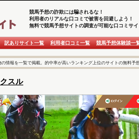
トクスル：競馬予想の悪質詐欺の被害口コミサイト
競馬予想の詐欺には騙されるな！
利用者のリアルな口コミで被害を回避しよう！
無料で競馬予想サイトの調査が可能な口コミサイ
訳ありサイト一覧
利用者口コミ一覧
競馬予想体験談一
物の情報を一覧で掲載。的中率が高いランキング上位のサイトの無料予
クスル