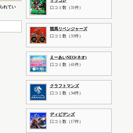
サラコレ
られてい
口コミ数（31件）
競馬リベンジャーズ
口コミ数（33件）
えーあいNEO(ネオ)
口コミ数（41件）
クラフトマンズ
口コミ数（34件）
ディビデンズ
口コミ数（17件）