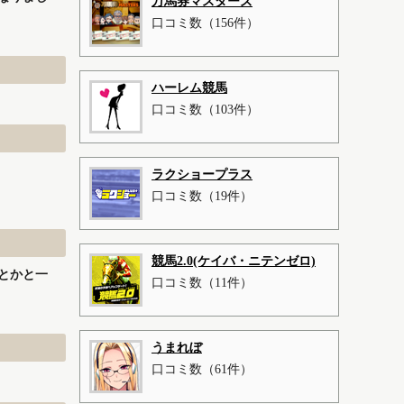
万馬券マスターズ
口コミ数（156件）
ハーレム競馬
口コミ数（103件）
ラクショープラス
口コミ数（19件）
競馬2.0(ケイバ・ニテンゼロ)
とかと一
口コミ数（11件）
うまれぼ
口コミ数（61件）