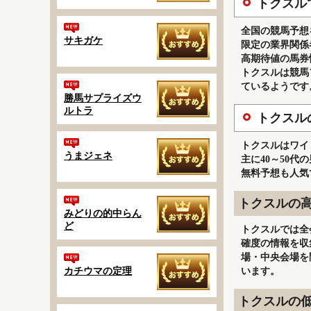
トクスル
全国の競馬予想
サキガケ
限定の業界関係
高期待値の馬券
トクスルは競馬
ているようです
勝馬サプライズウ
ルトラ
トクスル
トクスルはワイ
うまジェネ
主に40～50
無料予想も人気
トクスルの
みどりの的中らん
ど
トクスルでは全
確度の情報を収
場・中央会場を
カチウマの定理
います。
トクスルの