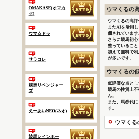
OMAKASE(オマカ
ウマくるの
セ)
ウマくるの高評
またAIを活用
価されています
ウマ☆ドラ
さらに競馬初心
整っていること
加えて無料で利
が多いです。
サラコレ
ウマくるの
低評価な点とし
競馬リベンジャー
競馬の性質上不
ズ
ん。
また、馬券代に
す。
えーあいNEO(ネオ)
ウマくる
競馬レインボー