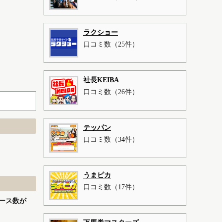
ラクショー
口コミ数（25件）
社長KEIBA
口コミ数（26件）
テッパン
口コミ数（34件）
うまピカ
口コミ数（17件）
ース数が