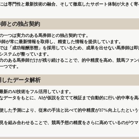
には専門性と最新技術の融合、そして徹底したサポート体制が大きく寄
券師との独占契約
の一つは実力のある馬券師との独占契約です。
馬券師が常に最新情報を取得し、精査した情報を提供しています。
では「成功報酬形態」を採用しているため、成果を出せない馬券師は即
システムが整っています。
力のある馬券師だけが残り続けることで、的中精度を高め、競馬ファン
一つです。
用したデータ解析
最新のAI技術をフル活用しています。
大なデータをもとに、AIが仮説を立てて検証まで自動的に行い的中率を
駆使した予測により、従来の手法と比べて的中精度が37%向上したとい
知見を組み合わせることで、競馬予想の精度をさらに高めているのがウマ