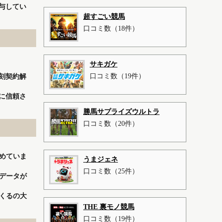
与してい
超すごい競馬
口コミ数（18件）
サキガケ
口コミ数（19件）
刻契約解
に信頼さ
勝馬サプライズウルトラ
口コミ数（20件）
高めていま
うまジェネ
口コミ数（25件）
うデータが
くるの大
THE 裏モノ競馬
口コミ数（19件）