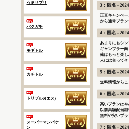
うまサプリ
3：匿名 - 2024.
正直キャンペー
から通常プラン
バクガチ
4：匿名 - 2024.
あまりにもシン
ギャンブラー向
モギトル
俺はもっと楽し
人には合ってそ
5：匿名 - 2024.
カチトル
無料情報からこ
6：匿名 - 2024.
トリプルS(エス)
高いプランはや
以前高額配当狙
無料や安いプラ
スーパーマンバケ
7：匿名 - 2024.
ン