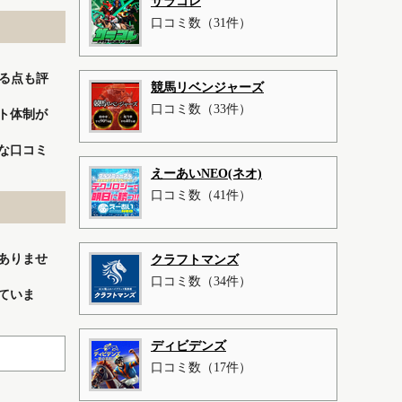
サラコレ
口コミ数（31件）
る点も評
競馬リベンジャーズ
口コミ数（33件）
ト体制が
な口コミ
えーあいNEO(ネオ)
口コミ数（41件）
ありませ
クラフトマンズ
口コミ数（34件）
ていま
ディビデンズ
口コミ数（17件）